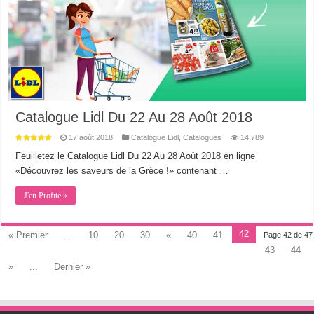
Catalogue Lidl Du 22 Au 28 Août 2018
17 août 2018
Catalogue Lidl
,
Catalogues
14,789
Feuilletez le Catalogue Lidl Du 22 Au 28 Août 2018 en ligne
«Découvrez les saveurs de la Grèce !» contenant …
J'en Profite »
42
« Premier
...
10
20
30
«
40
41
Page 42 de 47
43
44
»
...
Dernier »