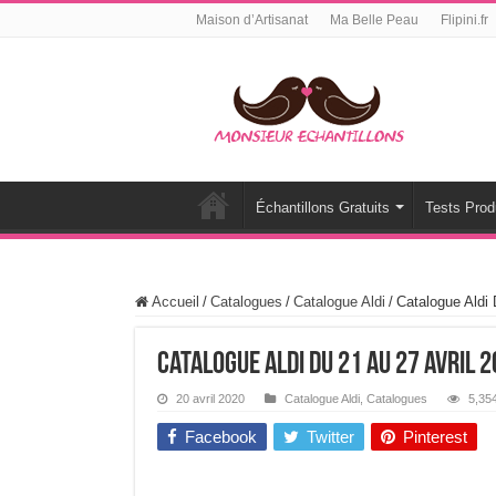
Maison d’Artisanat
Ma Belle Peau
Flipini.fr
Échantillons Gratuits
Tests Prod
Accueil
/
Catalogues
/
Catalogue Aldi
/
Catalogue Aldi 
Catalogue Aldi Du 21 Au 27 Avril 
20 avril 2020
Catalogue Aldi
,
Catalogues
5,35
Facebook
Twitter
Pinterest